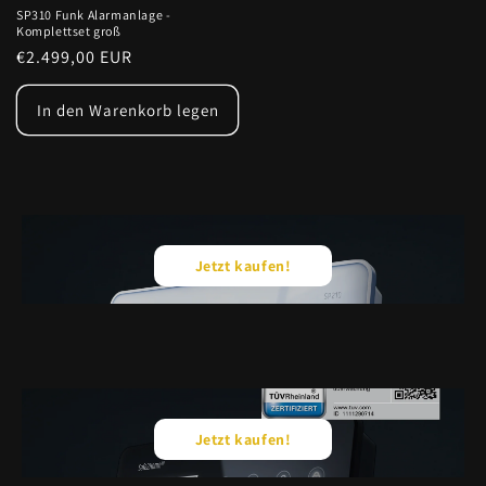
SP310 Funk Alarmanlage -
Komplettset groß
Normaler
€2.499,00 EUR
Preis
In den Warenkorb legen
Jetzt kaufen!
Jetzt kaufen!