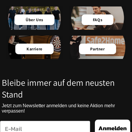
Über Uns
FAQs
Karriere
Partner
Bleibe immer auf dem neusten
Stand
Jetzt zum Newsletter anmelden und keine Aktion mehr
verpassen!
Email
Anmelden