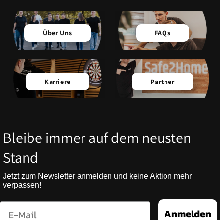
Über Uns
FAQs
Karriere
Partner
Bleibe immer auf dem neusten
Stand
Jetzt zum Newsletter anmelden und keine Aktion mehr
verpassen!
Email
Anmelden