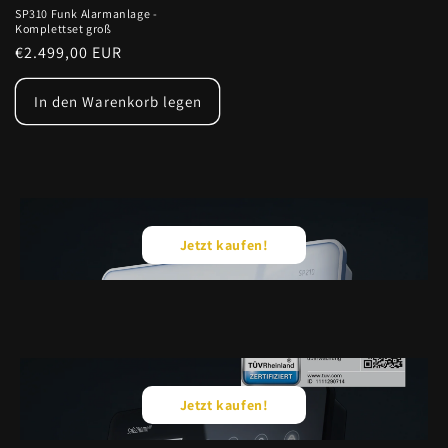
SP310 Funk Alarmanlage -
Komplettset groß
Normaler
€2.499,00 EUR
Preis
In den Warenkorb legen
Jetzt kaufen!
Jetzt kaufen!