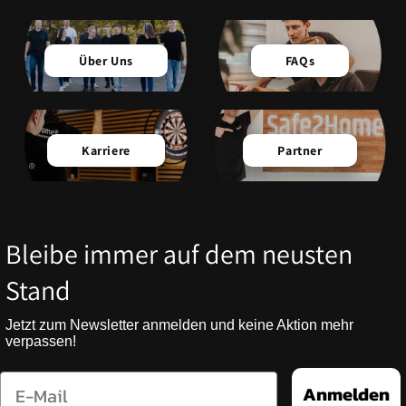
Über Uns
FAQs
Karriere
Partner
Bleibe immer auf dem neusten
Stand
Jetzt zum Newsletter anmelden und keine Aktion mehr
verpassen!
Email
Anmelden