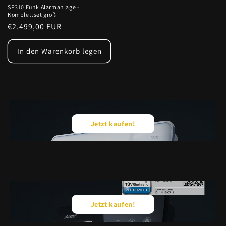
SP310 Funk Alarmanlage -
Komplettset groß
Normaler
€2.499,00 EUR
Preis
In den Warenkorb legen
Jetzt kaufen!
Jetzt kaufen!