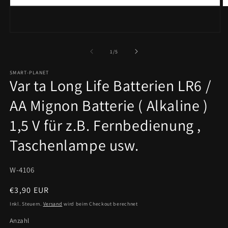
M
2
in
M
Medien
ö
1
in
von
1
/
5
Modal
öffnen
SMART-PLANET
Var ta Long Life Batterien LR6 /
AA Mignon Batterie ( Alkaline )
1,5 V für z.B. Fernbedienung ,
Taschenlampe usw.
SKU:
W-4106
Normaler
€3,90 EUR
Preis
Inkl. Steuern.
Versand
wird beim Checkout berechnet
Anzahl