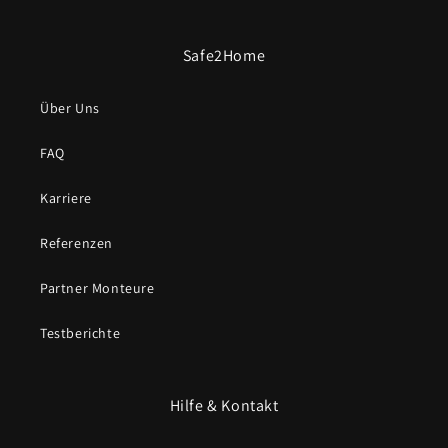
z.B.
z.B.
Fernbedienung
Fernbedienung
,
,
Safe2Home
Taschenlampe
Taschenlampe
usw.
usw.
Über Uns
FAQ
Karriere
Referenzen
Partner Monteure
Testberichte
Hilfe & Kontakt